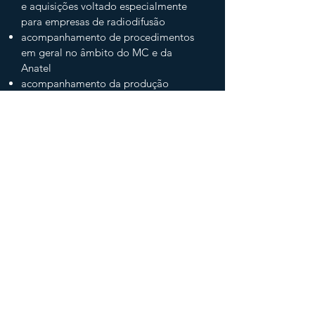
e aquisições voltado especialmente
para empresas de radiodifusão
acompanhamento de procedimentos
em geral no âmbito do MC e da
Anatel
acompanhamento da produção
legislativa e textos infralegais em
todas as suas fases de tramitação, de
maneira ativa e propositiva de sua
discussão em todas as fases
análise da situação jurídica de
executantes dos serviços de
radiodifusão junto ao Poder
Concedente
elaboração e revisão de contratos de
afiliação de geradoras; contratos
sociais, estatutos e suas alterações
participação em negociação assistida,
participando diretamente do processo
de negociação ao lado do cliente,